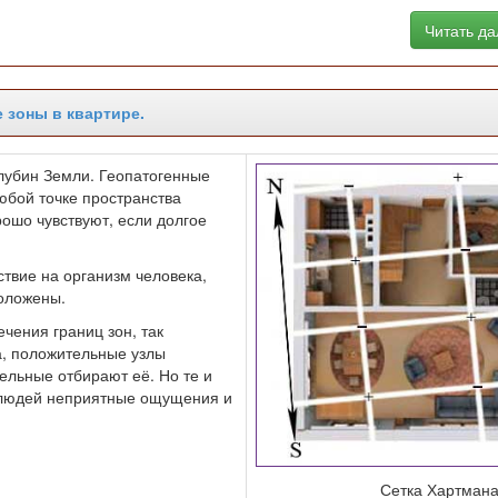
Читать д
 зоны в квартире.
глубин Земли. Геопатогенные
юбой точке пространства
рошо чувствуют, если долгое
твие на организм человека,
положены.
чения границ зон, так
а, положительные узлы
ельные отбирают её. Но те и
у людей неприятные ощущения и
Сетка Хартмана