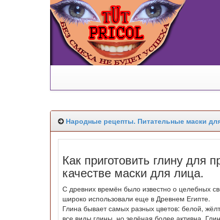
Народные рецепты. Питательные маски для 
Как приготовить глину для 
качестве маски для лица.
С древних времён было известно о целебных св
широко использовали еще в Древнем Египте.
Глина бывает самых разных цветов: белой, жёл
все виды глины, но зелёная более активна. Гли