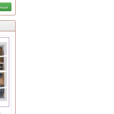
альше
.