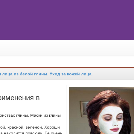
лица из белой глины. Уход за кожей лица.
применения в
ойствах глины. Маски из глины
той, красной, зелёной. Хороши
на находится повсюду. Её очень