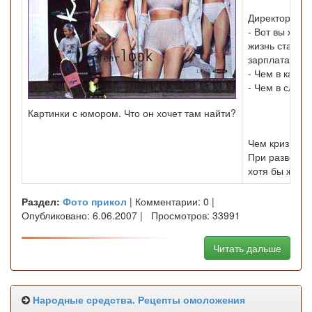
Директор под
- Вот вы жалу
жизнь станови
зарплата у в
- Чем в каком
- Чем в след
Картинки с юмором. Что он хочет там найти?
Чем кризис х
При разводе 
хотя бы жена
Раздел:
Фото прикол
| Комментарии: 0 |
Опубликовано: 6.06.2007 | Просмотров: 33991
Читать дальше
Народные средства. Рецепты омоложения